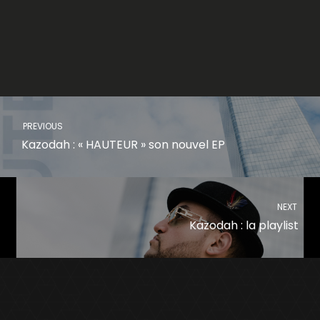
PREVIOUS
Kazodah : « HAUTEUR » son nouvel EP
NEXT
Kazodah : la playlist