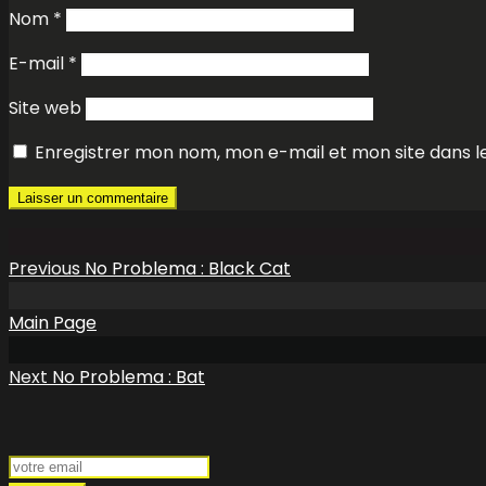
Nom
*
E-mail
*
Site web
Enregistrer mon nom, mon e-mail et mon site dans 
Previous
No Problema : Black Cat
Main Page
Next
No Problema : Bat