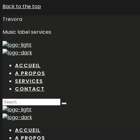
Back to the top
Trevora
Music label services
ACCUEIL
A PROPOS
SERVICES
CONTACT
Search
Type
for:
and
hit
enter
ACCUEIL
A PROPOS