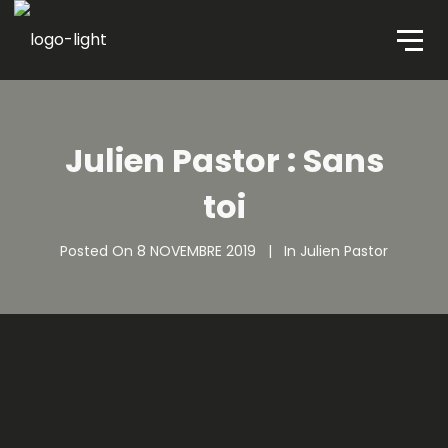
Julien Pastor : Sans
toi
Posted On
8 NOVEMBRE 2019
In
Julien Pastor