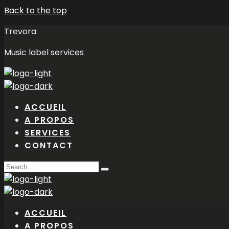
Back to the top
Trevora
Music label services
ACCUEIL
A PROPOS
SERVICES
CONTACT
Search
Type
for:
and
hit
enter
ACCUEIL
A PROPOS