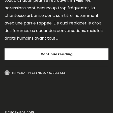
tout à chacun peut se retrouver. En ville, les
agressions sont beaucoup trop fréquentes, la
chanteuse urbanise donc son titre, notamment
avec une partie rappée. De quoi replacer le droit
des femmes au coeur des conversations, mais les
droits humains avant tout....
Continue reading
TREVORA
IN
JAYNE LUKA
,
RELEASE
8 DÉCEMBRE 2019