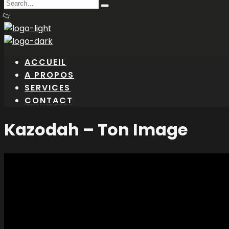
Search
Type
for:
and
hit
enter
ACCUEIL
A PROPOS
SERVICES
CONTACT
Kazodah – Ton Image